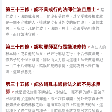
第三十三條，認不具戒行的法師仁波且居士。
某
仁波且、法師或者居士，他沒有受過戒，甚至受戒後根本就
是一個不守戒的人，這就是空有其外皮的假仁波且、法師或
居士。所以，凡是仁波且、法師、居士，必須受過相應的
戒，而且如法守戒。
第三十四條，認助邪師惡行是護法修持。
有些人的
根本師，或者他的師父，已經行邪惡之行，不合佛教法規，
作弟子的不但不離開，卻反而大力協助這種上師去做這些犯
一百二十八條邪惡、錯誤知見的事情，還認為自己是在護
法，這是邪惡見。
第三十五條，認依錯亂未通佛法之師不另求良
師。
就是認依錯亂不通佛法、對佛法一竅不通的師。當弟子
已經發現了這個師的罪過，卻不趕快離開，另外去求真正依
教如法正確的佛教之師，還照常跟隨依止錯亂佛法的師，這
就種下了終生墮落的種子。此時此刻應該立刻另求良師真大