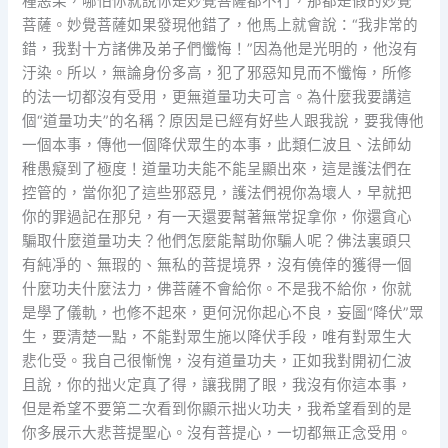
種惡果，哪怕你就說你是妙覺菩薩都不行，那都是假的妙覺
菩薩。妙覺菩薩如果發現他錯了，他馬上就會說：“我非常的
錯，我對十方諸佛及弟子們懺悔！”因為他是光明的，他沒有
汙染。所以，無論身份多高，犯了邪惡知見而不懺悔，所修
的法一切都沒有受用，更無道量功夫可言。為什麼我要講這
個“道量功夫”的名稱？原因是已經有好些人跟我說，要我傳他
一個本事，傳他一個降伏眾生的本事，此類仁波且、法師幼
稚愚癡到了極度！道量功夫能不能呈顯出來，這是護法們在
控管的，當你犯了這些邪惡見，護法們視你為壞人，早就把
你的罪過記在那兒，有一天還要幫著無常捉拿你，你還貪心
騙取什麼道量功夫？他們怎麼能幫助你騙人呢？佛法裏頭只
有純凈的、無瑕的、無私的菩提境界，沒有僥倖的獲得一個
什麼功夫什麼法力，佛菩薩不會給你。不是我不給你，你就
是學了儀軌，也修不起來，更何況你起心不良，妄圖“降伏”眾
生，要清楚一點，不能對眾生施以降伏手段，唯有對眾生大
悲化受。我自己很慚愧，沒有道量功夫，正如我對開初仁波
且說，你的拙火定真了得，讓我開了眼，我沒有你這本事，
但是希望不要第二次看到你顯示拙火功夫，我希望看到的是
你多展示大悲菩提聖心。沒有菩提心，一切都無正念受用。