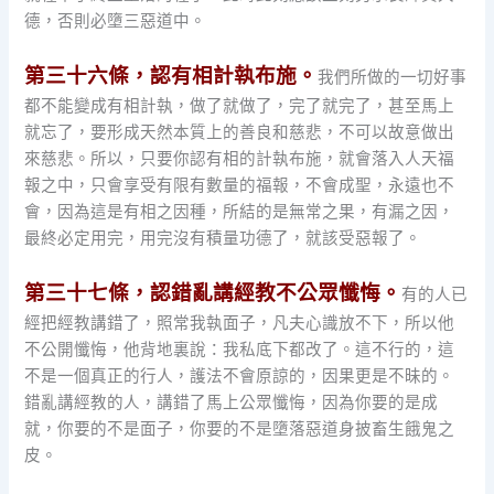
德，否則必墮三惡道中。
第三十六條，認有相計執布施。
我們所做的一切好事
都不能變成有相計執，做了就做了，完了就完了，甚至馬上
就忘了，要形成天然本質上的善良和慈悲，不可以故意做出
來慈悲。所以，只要你認有相的計執布施，就會落入人天福
報之中，只會享受有限有數量的福報，不會成聖，永遠也不
會，因為這是有相之因種，所結的是無常之果，有漏之因，
最終必定用完，用完沒有積量功德了，就該受惡報了。
第三十七條，認錯亂講經教不公眾懺悔。
有的人已
經把經教講錯了，照常我執面子，凡夫心識放不下，所以他
不公開懺悔，他背地裏說：我私底下都改了。這不行的，這
不是一個真正的行人，護法不會原諒的，因果更是不昧的。
錯亂講經教的人，講錯了馬上公眾懺悔，因為你要的是成
就，你要的不是面子，你要的不是墮落惡道身披畜生餓鬼之
皮。