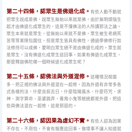
第二十四條，認眾生是佛退化成。
有些人動不動就
把眾生說成是佛，說眾生無始以來就是佛，由於無明煩惱生
起才由佛退化成眾生的，這是不懂佛法的人所講邪法之論。
眾生本來就是眾生，從無始以來就不是佛，眾生被生老病死
苦等等業障包圍住，但是眾生皆具有佛性，通過學佛修行如
法修持可以成佛，要明白眾生絕不是由佛退化成的。眾生就
是眾生，沒有佛退化成眾生這回事。如果有佛退化成眾生，
那麼釋迦佛陀哪一個時候退化成眾生呢？
第二十五條，認佛法與外道混修。
這種情況相當
多，把正規的佛法與外道混在一起修。因為外道有非常多各
式各樣的法，什麼良辰吉日，什麼陰陽風水，什麼符咒、求
神、測字算命、巫婆跳弄、養育小鬼等統統都是外道，把這
些與佛法混在一起修，這是邪惡的。
第二十六條，認因果為虛幻不實。
有些人認為因果
不存在，不用怕，不會有報應這回事。做壞事不讓人知道就