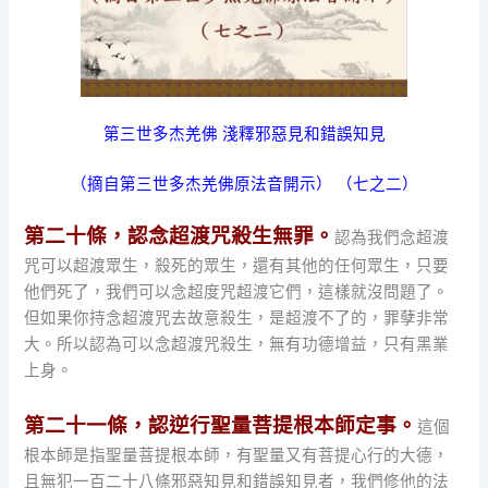
第三世多杰羌佛 淺釋邪惡見和錯誤知見
（摘自第三世多杰羌佛原法音開示） （七之二）
第二十條，認念超渡咒殺生無罪。
認為我們念超渡
咒可以超渡眾生，殺死的眾生，還有其他的任何眾生，只要
他們死了，我們可以念超度咒超渡它們，這樣就沒問題了。
但如果你持念超渡咒去故意殺生，是超渡不了的，罪孽非常
大。所以認為可以念超渡咒殺生，無有功德增益，只有黑業
上身。
第二十一條，認逆行聖量菩提根本師定事。
這個
根本師是指聖量菩提根本師，有聖量又有菩提心行的大德，
且無犯一百二十八條邪惡知見和錯誤知見者，我們修他的法