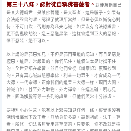
第三十八條，認對徒自稱佛菩薩者。
對徒弟稱自己
是某大德轉世，是某佛菩薩，是大聖者，這是騙子。如果有
合法認證書的呢，認證了就理所當然，但是必須以慚愧心對
待，不可自吹，否則亦為凡夫心識。如果沒有合法認證書，
更不能亂吹胡說，造三惡道黑業，這樣會遭到巨大的惡報，
慘不忍睹，絕不可以。
以上講的是邪惡知見，不但是邪門歪道的認知，而且是窮兇
極惡，這是非常嚴重的。你們記住，這個法本是封擋不住
的，全世界都在學習，並且他們會從《鐵案記》裏頭抄到
的。只有真心誠誠懇懇學佛，利益一切眾生，才會成為一代
大德，一代宗師，正像我們的道果三大德一樣，頂門大開，
神識自如，甚至外力取物、外力禪修，任運無礙，明心見
性，圓滿解脫等等一系列的證量，但他們照常十分謙虛。
要特別小心注意，犯有以上邪惡知見任何一條，察覺後沒有
深切懺悔當下改正者，無論身份多高，高到祖師、法王、尊
者，所修一切法皆無受用甚至墮落，只要犯一條不改就是這