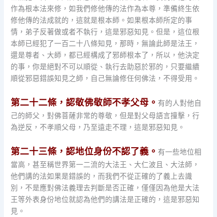
作為根本法來修，如我們修他傳的法作為本尊，準備終生依
修他傳的法成就的，這就是根本師。如果根本師所定的事
情，弟子反著做或者不執行，這是邪惡知見。但是，這位根
本師已經犯了一百二十八條知見，那時，無論此師是法王，
還是尊者、大師，都已經構成了邪師根本了，所以，他決定
的事，你是絕對不可以順從、執行去助惡於邪的，只要繼續
順從邪惡錯誤知見之師，自己無論修任何佛法，不得受用。
第二十二條，認敬佛敬師不孝父母。
有的人對他自
己的師父，對佛菩薩非常的尊敬，但是對父母語言撞擊，行
為逆反，不孝順父母，乃至遠走不理，這是邪惡知見。
第二十三條，認地位身份不認了義。
有一些地位相
當高，甚至稱世界第一二流的大法王、大仁波且、大法師，
他們講的法如果是錯誤的，而我們不從正確的了義上去識
別，不是應對佛法義理去判斷是否正確，僅僅因為他是大法
王等外表身份地位就認為他們的講法是正確的，這是邪惡知
見。