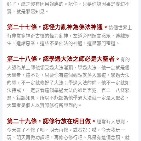
好了，總之沒有因果報應的。記住，只要你認因果是虛幻不
實，就是邪惡知見。
第二十七條，認怪力亂神為佛法神通。
這個世界上
有非常多神奇古怪的怪力亂神，左道旁門妖言惑眾，迷離眾
生，造諸惡業，這些不是佛法的神通，這是邪門歪道。
第二十八條，認學過大法之師必是大聖者。
有的
人認為某上師他領受過大法灌頂，學過大法，他一定就是個
大聖者。這不對，只要你有這個觀點就落入邪道。學過大法
的師，不一定就修好了大法；學過大法的師，他不一定就如
法持戒，一定要看這個學過大法的師是否犯一百二十八條邪
惡、錯誤知見。所以不能認為他學過大法就一定是大聖者，
大聖者是個人以實際修行所證到的。
第二十九條，認修行放在明日做。
經常有人想到，
今天累了不修了吧，明天再修。或者說：哎，今天我玩一
玩，明天再做功課吧，再修心修行吧。凡是有這個念頭，就