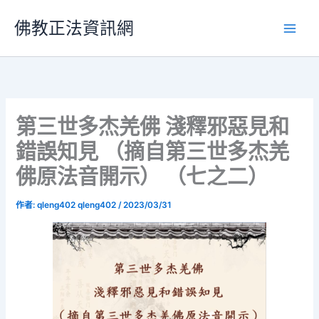
跳
佛教正法資訊網
至
主
要
內
容
第三世多杰羌佛 淺釋邪惡見和
錯誤知見 （摘自第三世多杰羌
佛原法音開示） （七之二）
作者:
qleng402 qleng402
/
2023/03/31