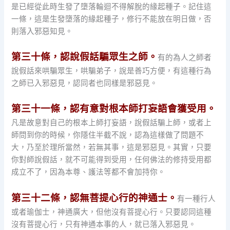
是已經從此時生發了墮落輪迴不得解脫的緣起種子。記住這
一條，這是生發墮落的緣起種子，修行不能放在明日做，否
則落入邪惡知見。
第三十條，認說假話騙眾生之師。
有的為人之師者
說假話來哄騙眾生，哄騙弟子，說是善巧方便，有這種行為
之師已入邪惡見，認同者也同樣是邪惡見。
第三十一條，認有意對根本師打妄語會獲受用。
凡是故意對自己的根本上師打妄語，說假話騙上師，或者上
師問到你的時候，你隱住半截不說，認為這樣做了問題不
大，乃至於理所當然，若無其事，這是邪惡見。其實，只要
你對師說假話，就不可能得到受用，任何佛法的修持受用都
成立不了，因為本尊、護法等都不會加持你。
第三十二條，認無菩提心行的神通士。
有一種行人
或者瑜伽士，神通廣大，但他沒有菩提心行。只要認同這種
沒有菩提心行，只有神通本事的人，就已落入邪惡見。