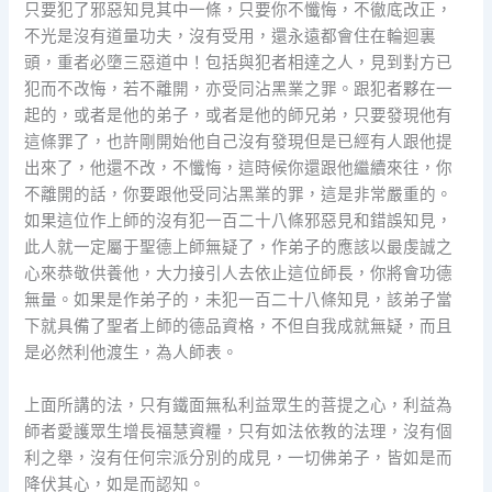
只要犯了邪惡知見其中一條，只要你不懺悔，不徹底改正，
不光是沒有道量功夫，沒有受用，還永遠都會住在輪迴裏
頭，重者必墮三惡道中！包括與犯者相達之人，見到對方已
犯而不改悔，若不離開，亦受同沾黑業之罪。跟犯者夥在一
起的，或者是他的弟子，或者是他的師兄弟，只要發現他有
這條罪了，也許剛開始他自己沒有發現但是已經有人跟他提
出來了，他還不改，不懺悔，這時候你還跟他繼續來往，你
不離開的話，你要跟他受同沾黑業的罪，這是非常嚴重的。
如果這位作上師的沒有犯一百二十八條邪惡見和錯誤知見，
此人就一定屬于聖德上師無疑了，作弟子的應該以最虔誠之
心來恭敬供養他，大力接引人去依止這位師長，你將會功德
無量。如果是作弟子的，未犯一百二十八條知見，該弟子當
下就具備了聖者上師的德品資格，不但自我成就無疑，而且
是必然利他渡生，為人師表。
上面所講的法，只有鐵面無私利益眾生的菩提之心，利益為
師者愛護眾生增長福慧資糧，只有如法依教的法理，沒有個
利之舉，沒有任何宗派分別的成見，一切佛弟子，皆如是而
降伏其心，如是而認知。