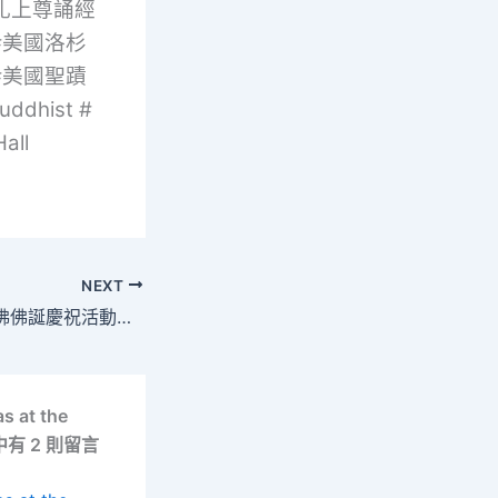
旺扎上尊誦經
#美國洛杉
#美國聖蹟
uddhist #
ll
NEXT
H.H.第三世多杰羌佛佛誕慶祝活動通知
at the
gs〉中有 2 則留言