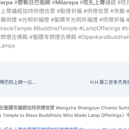
arpa
#
密勒日巴祖師
#
Milarepa
#
旺扎上尊
誦經 #
扎上尊誦經加持供燈信眾 #點燈祈福 #供燈信眾 #寺廟 
寺廟供燈 #光明祈福燈 #聖蹟寺光明祈福燈 #供燈祈福 
racleTemple #BuddhistTemple #LampOfferings #b
燃燈古佛殿 #聖蹟寺燃燈古佛殿 #DipankaraBuddhaHa
gLamps
【视频】十七世噶瑪巴的上師ー公保都穆曲杰法王确认敬贺 南无第三世多杰羌佛
寺誦經加持供燈信眾 Wangzha Shangzun Chants Sutras 
es Temple to Bless Buddhists Who Made Lamp Offerin