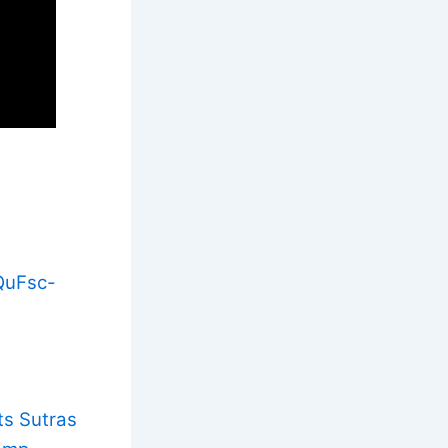
4
QuFsc-
Sutras