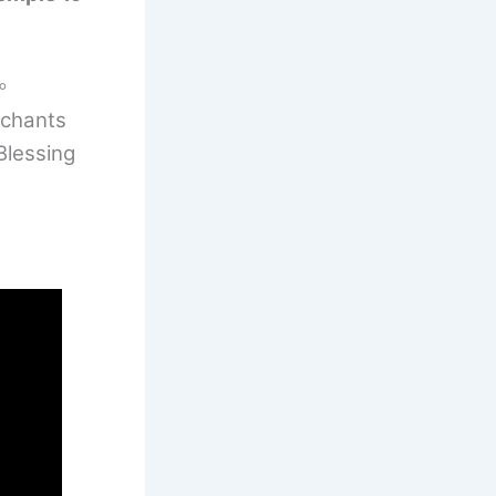
。
 chants
Blessing