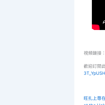
視頻鏈接
歡迎訂閱
3T_YpUSH
旺扎上尊在聖