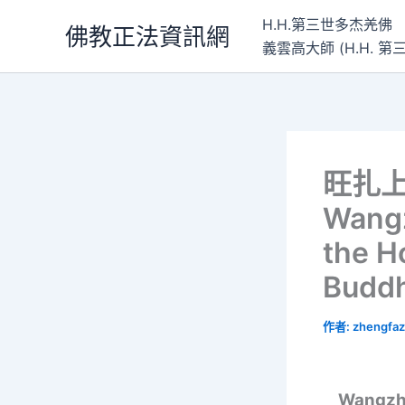
跳
H.H.第三世多杰羌佛
佛教正法資訊網
至
義雲高大師 (H.H.
主
要
內
容
旺扎
Wangz
the H
Buddh
作者:
zhengfaz
Wangzh