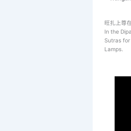
旺扎上尊
In the Di
Sutras for
Lamps.