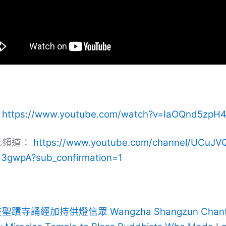
：
https://www.youtube.com/watch?v=IaOQnd5zpH
此頻道：
https://www.youtube.com/channel/UCuJV
3gwpA?sub_confirmation=1
蹟寺誦經加持供燈信眾 Wangzha Shangzun Chants 