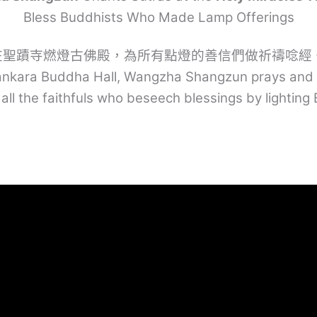
Bless Buddhists Who Made Lamp Offerings
在聖蹟寺燃燈古佛殿，為所有點燈的善信們做祈禱唸經
pankara Buddha Hall, Wangzha Shangzun prays and
 all the faithfuls who beseech blessings by lighting 