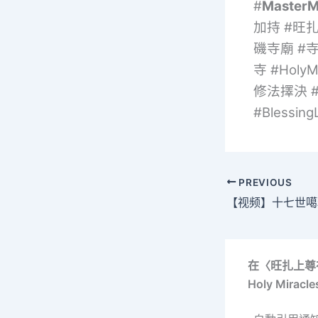
#
MasterM
加持 #旺
磯寺廟 #
寺 #HolyMi
修法擇決 #
#Blessin
PREVIOUS
在〈旺扎上尊在聖蹟
Holy Miracl