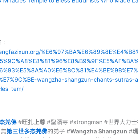
ly Miracles Temple to Bless Buddhists Who Made 
接：
zhengfazixun.org/%E6%97%BA%E6%89%8E%E4%B
5%9C%A8%E8%81%96%E8%B9%9F%E5%AF%BA
6%93%E5%8A%A0%E6%8C%81%E4%BE%9B%E7%
E7%9C%BE-wangzha-shangzun-chants-sutras-a
cles-tem/
杰羌佛
#
旺扎上尊
#聖蹟寺 #strongman #世界大力
南無
第三世多杰羌佛
的弟子 #
Wangzha Shangzun
#