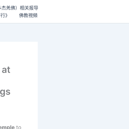
世多杰羌佛）相关报导
修行》
佛教視頻
 at
ngs
Temple
to