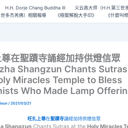
H.H. Dorje Chang Buddha III
义云高大师（H.H.第三
 第三世多杰羌佛）相關報導
《極聖解脫大手印》
《什麼叫
上尊在聖蹟寺誦經加持供燈信眾
ha Shangzun Chants Sutras
oly Miracles Temple to Bless
ists Who Made Lamp Offeri
ixun
/
2021/03/21
旺扎上尊
在
聖蹟寺
誦經加持供燈信眾
a Shangzun
Chants Sutras at the
Holy Miracles 