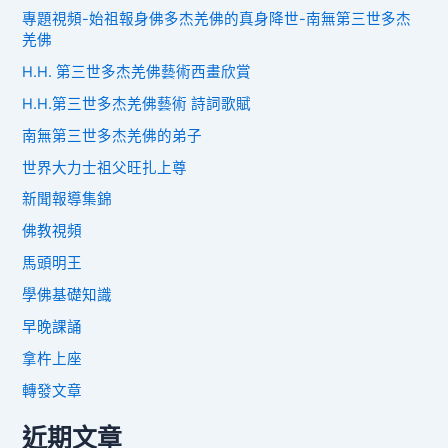
專題視頻-始祖報身佛多杰羌佛的真身降世-南無第三世多杰
羌佛
H.H. 第三世多杰羌佛藝術西畫欣賞
H.H.第三世多杰羌佛藝術 詩詞歌賦
南無第三世多杰羌佛的弟子
世界大力士祖父旺扎上尊
新聞報導集錦
佛教視頻
馬頭明王
學佛基礎知識
早晚課誦
拿杵上座
轉發文章
近期文章