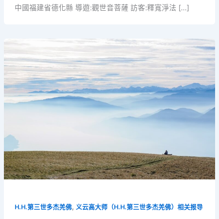
中國福建省德化縣 導遊:觀世音菩薩 訪客:釋寬淨法 […]
,
H.H.第三世多杰羌佛
义云高大师（H.H.第三世多杰羌佛）相关报导