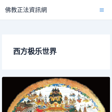
跳
佛教正法資訊網
至
主
要
內
容
西方极乐世界