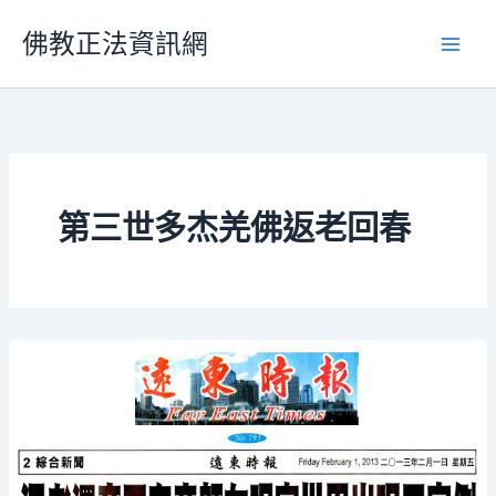
跳
佛教正法資訊網
至
主
要
內
容
第三世多杰羌佛返老回春