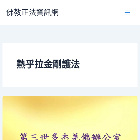
跳
佛教正法資訊網
至
主
要
內
容
熱乎拉金剛護法