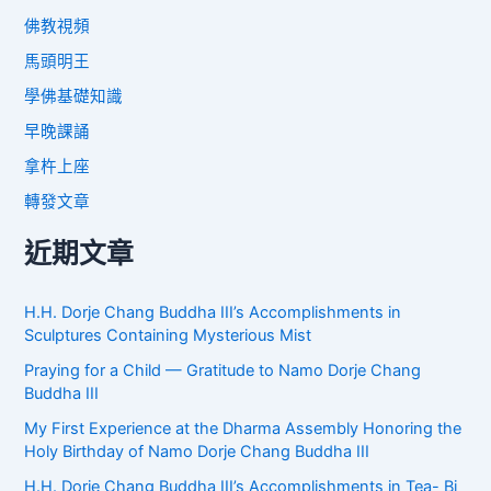
佛教視頻
馬頭明王
學佛基礎知識
早晚課誦
拿杵上座
轉發文章
近期文章
H.H. Dorje Chang Buddha III’s Accomplishments in
Sculptures Containing Mysterious Mist
Praying for a Child — Gratitude to Namo Dorje Chang
Buddha III
My First Experience at the Dharma Assembly Honoring the
Holy Birthday of Namo Dorje Chang Buddha III
H.H. Dorje Chang Buddha III’s Accomplishments in Tea- Bi