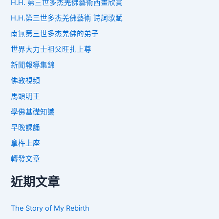
H.H. 第三世多杰羌佛藝術西畫欣賞
H.H.第三世多杰羌佛藝術 詩詞歌賦
南無第三世多杰羌佛的弟子
世界大力士祖父旺扎上尊
新聞報導集錦
佛教視頻
馬頭明王
學佛基礎知識
早晚課誦
拿杵上座
轉發文章
近期文章
The Story of My Rebirth