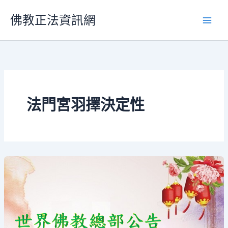
跳
佛教正法資訊網
至
主
要
內
容
法門宮羽擇決定性