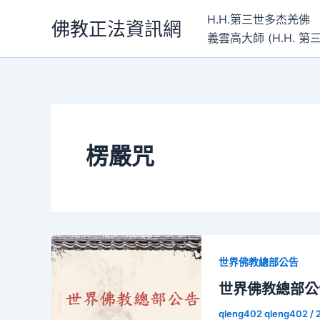
跳
H.H.第三世多杰羌佛
佛教正法資訊網
至
義雲高大師 (H.H.
主
要
內
容
楞嚴咒
世界佛教總部公告
世界佛教總部公告(
qleng402 qleng402
/