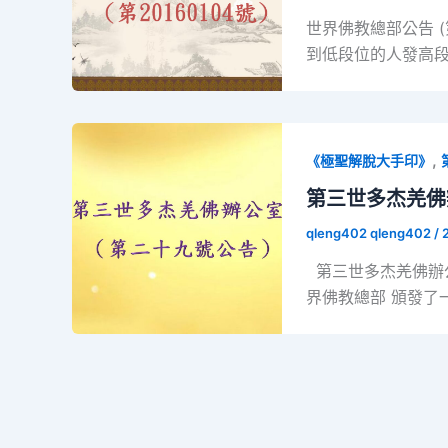
世界佛教總部公告 (
到低段位的人發高段位
,
《極聖解脫大手印》
第三世多杰羌佛
qleng402 qleng402
/
第三世多杰羌佛辦公
界佛教總部 頒發了