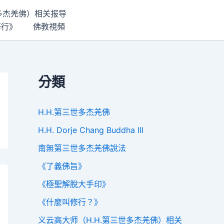
世多杰羌佛）相关报导
修行》
佛教視頻
分類
H.H.第三世多杰羌佛
H.H. Dorje Chang Buddha III
南無第三世多杰羌佛說法
《了義佛旨》
《極聖解脫大手印》
《什麼叫修行？》
义云高大师（H.H.第三世多杰羌佛）相关