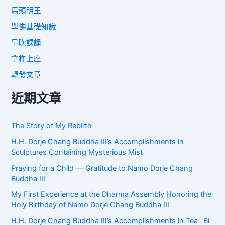
馬頭明王
學佛基礎知識
早晚課誦
拿杵上座
轉發文章
近期文章
The Story of My Rebirth
H.H. Dorje Chang Buddha III’s Accomplishments in
Sculptures Containing Mysterious Mist
Praying for a Child — Gratitude to Namo Dorje Chang
Buddha III
My First Experience at the Dharma Assembly Honoring the
Holy Birthday of Namo Dorje Chang Buddha III
H.H. Dorje Chang Buddha III’s Accomplishments in Tea- Bi