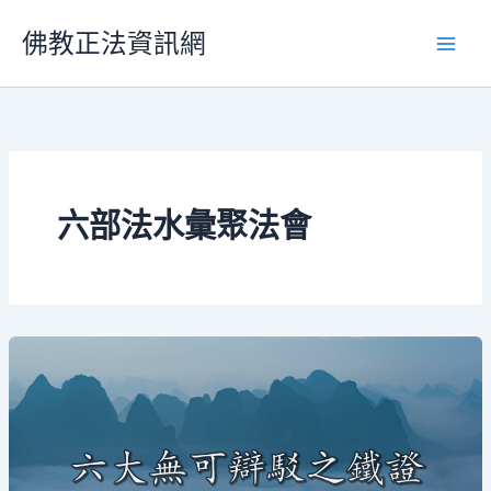
跳
佛教正法資訊網
至
主
要
內
容
六部法水彙聚法會