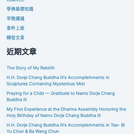
學佛基礎知識
早晚課誦
拿杵上座
轉發文章
近期文章
The Story of My Rebirth
H.H. Dorje Chang Buddha III’s Accomplishments in
Sculptures Containing Mysterious Mist
Praying for a Child — Gratitude to Namo Dorje Chang
Buddha III
My First Experience at the Dharma Assembly Honoring the
Holy Birthday of Namo Dorje Chang Buddha III
H.H. Dorje Chang Buddha III’s Accomplishments in Tea- Bi
Yu Chun & Ba Wang Chun