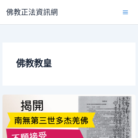
跳
佛教正法資訊網
至
主
要
內
容
佛教教皇