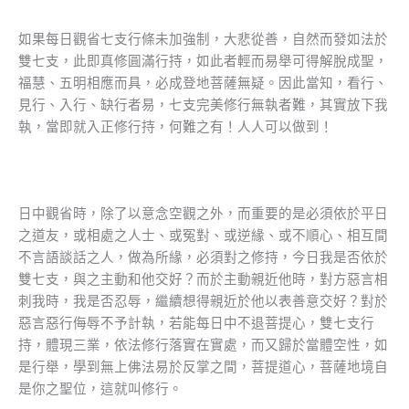
如果每日觀省七支行條未加強制，大悲從善，自然而發如法於
雙七支，此即真修圓滿行持，如此者輕而易舉可得解脫成聖，
福慧、五明相應而具，必成登地菩薩無疑。因此當知，看行、
見行、入行、缺行者易，七支完美修行無執者難，其實放下我
執，當即就入正修行持，何難之有！人人可以做到！
日中觀省時，除了以意念空觀之外，而重要的是必須依於平日
之道友，或相處之人士、或冤對、或逆緣、或不順心、相互間
不言語談話之人，做為所緣，必須對之修持，今日我是否依於
雙七支，與之主動和他交好？而於主動親近他時，對方惡言相
刺我時，我是否忍辱，繼續想得親近於他以表善意交好？對於
惡言惡行侮辱不予計執，若能每日中不退菩提心，雙七支行
持，體現三業，依法修行落實在實處，而又歸於當體空性，如
是行舉，學到無上佛法易於反掌之間，菩提道心，菩薩地境自
是你之聖位，這就叫修行。