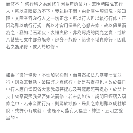
而修不 叫修行稱之為頑修？因為無始業力、無明諸障障其行
人，所以貪瞋癡放不下，我執拋不開，由此產生煩惱障、所知
障，其障業吞噬行人之一切正念，所以行人難以執行行條，正
因為難以執行行規，所以才會用儘量的心態去修，故以儘量而
為之，猶如毛石頑皮，表裡夾砂，非為琢成的閃光之寶，或於
八基雙七支中部分能修，部分不能修，這也不堪真修行，因此
名之為頑修，或入於缺修。
如果了徹行條後，不需加以強制，而自然如法八基雙七支並
行，則為無我執、破障弊之真修行，此是菩提道也。故於每日
中行人應自當觀省大悲我母菩提心及菩薩應照菩提心，於雙七
支中省察觀照我是否如法而修，若未能如法，說明已經落入頑
修之中，若未全面行持，則屬於缺修，是此之修則難以成就解
脫，或許小有成就， 也是不可能有大福慧、神通、五明之證
量的。