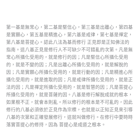
第一基是無常心，第二基是堅信心，第三基是出離心，第四基
是實願心，第五基是精進心，第六基是戒律，第七基是禪定，
第八基是菩提心。認此八法為基而修行 正見即是正知佛法的
指南。這八基正見是修行人不可缺少不可錯亂的次第。凡是無
常心所攝化受用的，就是修行的因；凡是堅信心所攝化受用
的，就是不變的因；凡是出離心所攝化受用的，就是解脫的
因；凡是實願心所攝化受用的，就是行動的因；凡是精進心所
攝化受用的，就是進取的因；凡是戒律所攝化受用的，就是正
法的因；凡是禪定所攝化受用的，就是智慧的因；凡是菩提心
所攝化受用的，就是菩薩的因。八基是修行解脫成就的根本，
如果根不正，就會本則亂。所以修行的根本是不可亂的，因此
修行的八基必須依於正見作為宗標，也就是以正知正見來引導
八基的次第和正確發展修行，這就叫做修行。在修行中要時時
落實菩提心的修持，因為 菩提心是成道之根本。