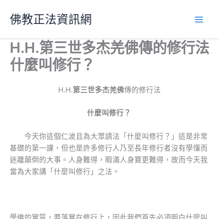
跳
佛教正法資訊網
至
主
要
H.H.第三世多杰羌佛傳的修行法
內
什麼叫修行？
容
H.H.
第三世多杰羌佛
傳的修行法
什麼叫修行？
今天你這個仁波且為大眾請法「什麼叫修行？」這是非常
基礎的第一課，但也是許多修行人乃至長年修行者沒有學懂而
迷離顛倒的大事。人身難得，暇滿人身寶更難得，故而今天我
當為大家講「什麼叫修行」之法。
學佛的實質，要落實在修行上，因此我們首先必須明白什麼叫