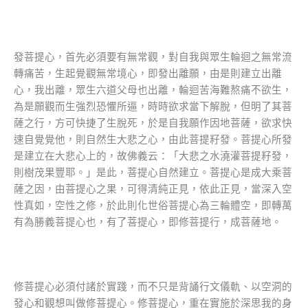
發菩提心，首先必須要有無常觀，對自我與眾生輪迴之無常流
轉痛苦，生起覺觀無常境心，即發出離願，由是則建立出離
心，我出離，眾生六道父母也出離，輪迴苦海難熬痛不欲生，
為是願觀而生強烈恐懼所逼，時時欲求當下解脫，但明了其菩
薩之行，方可快捷了生脫死，於是自我願作因地菩薩，欲求快
速自覺覺他，則自然生大悲之心，由此菩提籽發。菩提心所發
是建立在大悲心上的，故佛義云：「大悲之水澆灌菩提籽發，
則樹茂果豐耶。」是此，菩提心自然建立。菩提心是成大乘菩
薩之因，由菩提心之果，可得清純正見，依此正見，當深入空
性真如，空性之修，於此則化世俗菩提心為三輪體空，即轉萬
有為勝義菩提心也，有了菩提心，即修菩提行，成菩薩地。
修菩提心必須付諸於實踐，而不只是背誦行文儀軌、以空洞的
發心和觀想叫做修菩提心。修菩提心，重在實施於深思我的身