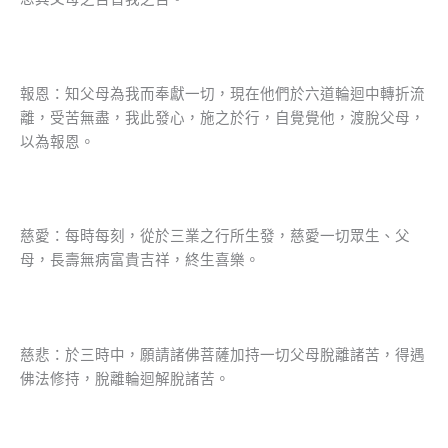
報恩：知父母為我而奉獻一切，現在他們於六道輪迴中轉折流
離，受苦無盡，我此發心，施之於行，自覺覺他，渡脫父母，
以為報恩。
慈愛：每時每刻，從於三業之行所生發，慈愛一切眾生、父
母，長壽無病富貴吉祥，終生喜樂。
慈悲：於三時中，願請諸佛菩薩加持一切父母脫離諸苦，得遇
佛法修持，脫離輪迴解脫諸苦。