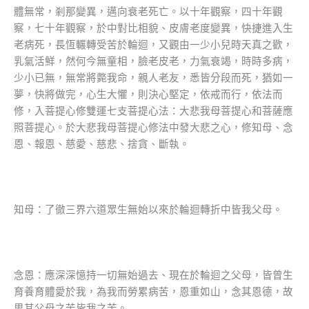
體無常，剎那變異，邁向衰老死亡。以十年觀察，四十年觀
察，七十年觀察，於中對比相貌、皮膚老度變異，快捷進入生
老病死，長恆輾轉受苦於輪迴，又觀由一少小兒時天真之歡，
乳氣活鮮，然何今無童相，臉老皮老，力氣衰竭，時時多病，
少小已無，無常將斃我命，親人老友，悉皆分段而死，猶如一
夢，快將做完，心生大懼，則決心堅定，依戒而行，依法而
修，入菩提心修雙運七支菩提心法：大悲我母菩提心和菩薩應
照菩提心。於大悲我母菩提心修法中發大悲之心，修知母、念
恩、報恩、慈愛、慈悲、捨貪、斷執。
知母：了徹三界六道眾生無始以來於輪迴轉折中皆我父母。
念恩：應深深憶持一切無始過去、現在於輪迴之父母，皆曾生
育養育體愛於我，為我而勞累病苦，恩重如山，念其恩德，故
思其父母之苦皆我之苦。