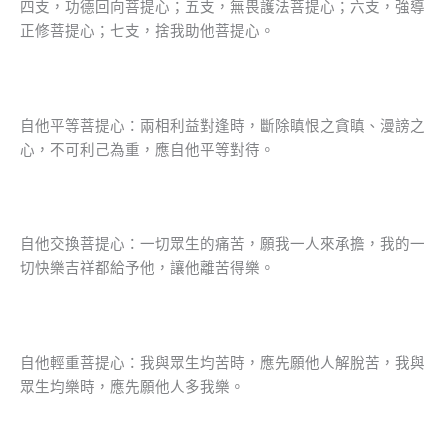
四支，功德回向菩提心；五支，無畏護法菩提心；六支，強導
正修菩提心；七支，捨我助他菩提心。
自他平等菩提心：兩相利益對逢時，斷除瞋恨之貪瞋、漫謗之
心，不可利己為重，應自他平等對待。
自他交換菩提心：一切眾生的痛苦，願我一人來承擔，我的一
切快樂吉祥都給予他，讓他離苦得樂。
自他輕重菩提心：我與眾生均苦時，應先願他人解脫苦，我與
眾生均樂時，應先願他人多我樂。