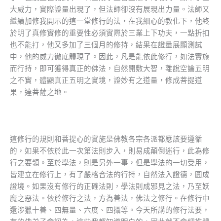
大威力，實際證量出現了，但法師卻沒有展現出力量。法師又
繼續加修我開示的這一堂修行的法，在我細心的教化下，他終
於明了真修實修的重要性必須實際於三業上下功夫，一點折扣
也不能打，他又多加了三個月的修持，結果在證量展顯測試
中，他的威力徹底體現了。因此，凡是能依此修行，如法實施
而行持，即可獲得真正的佛法，自然開敷大智，離說空論五明
之不實，體顯真正五明之實境，證妙有之道量，修成菩提道
果，達菩薩之地。
這修行的規則和菩提心的實施是佛教各宗各派都應該要遵循
的，如果不依於此一次第法則步入，則易成顛倒迷行，此為修
行之要領。至於學法，則是另外一事，但是學法的一切受用，
皆建立在修行上，有了嚴格合法的行持，自然法入證德，圓成
證境。如果沒有修行的正確法則，學法則成邪見之法，乃至妖
魔之惡法。依於修行之法，方為善法，佛法之修行。在修行中
還涉獵十善、四無量、六度、四攝等。今天所講的修行法要，