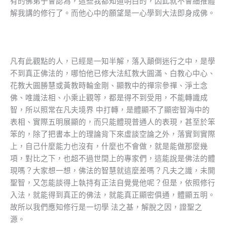
有的佛弟子會認為，這些我都知道明白的，因此就不會細推體
解我講的修行了。而他心中的願望是一心學到大法即身成佛。
凡有此觀點的人，已經是一知半解，落入顛倒迷行之中，是學
不到真正佛法的，哪怕他已修大法紅教大圓滿、白教心中心、
花教大圓勝慧或黃教時輪金剛、顯教中的禪宗參禪、淨土念
佛、唯識法相、小乘止觀等，都是得不到受用，不能轉識成
智，所以照常在凡夫境界 中打轉，是體顯不了顯密智海中的
表相、實際五明展顯的，而只能體現普通人的表現，甚至於笨
笨的，除了把書本上的理論背下來虛談空論之外，落實到實際
上，自己什麼能力也沒有，什麼也不會做，就是能做那麼幾
項，對比之下，也超不過世間上的專家們，這能說是佛法的體
現嗎？大家想一想，佛法的智慧就這麼差嗎？凡夫之識，未開
聖智，又怎能談得上執持有正法自覺覺他呢？但是，依照修行
入法，就能得到真正的佛法，就能真正顯密俱通，體顯五明。
故所以我們應知修行是一切學 法之基，解脫之因，證聖之
源。