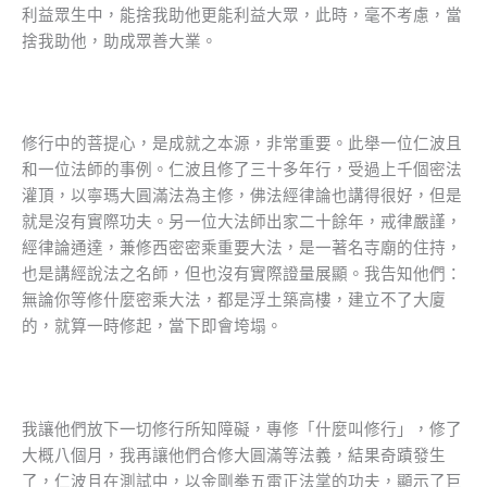
利益眾生中，能捨我助他更能利益大眾，此時，毫不考慮，當
捨我助他，助成眾善大業。
修行中的菩提心，是成就之本源，非常重要。此舉一位仁波且
和一位法師的事例。仁波且修了三十多年行，受過上千個密法
灌頂，以寧瑪大圓滿法為主修，佛法經律論也講得很好，但是
就是沒有實際功夫。另一位大法師出家二十餘年，戒律嚴謹，
經律論通達，兼修西密密乘重要大法，是一著名寺廟的住持，
也是講經說法之名師，但也沒有實際證量展顯。我告知他們：
無論你等修什麼密乘大法，都是浮土築高樓，建立不了大廈
的，就算一時修起，當下即會垮塌。
我讓他們放下一切修行所知障礙，專修「什麼叫修行」，修了
大概八個月，我再讓他們合修大圓滿等法義，結果奇蹟發生
了，仁波且在測試中，以金剛拳五雷正法掌的功夫，顯示了巨