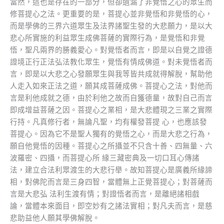
當然，這也是存在的一部分，但卻遺漏了非覺悟之心的眾生而
修菩提心之法。更重要的是，菩提心並非覺悟和非覺悟的心，
而是學佛的三界六道眾生及法界諸聖生發的大悲願力，是以大
悲心所實施的利益眾生成佛菩薩的實際行為，是覺悟和非覺
悟，聖凡兩界的勝義愛心。對覺悟者而言，即是以自覺之證德
證境正行正法弘法教化眾生，覺悟有情成佛道。對未覺悟者而
言，即是以大悲之心發願眾生與我等皆共成就得解脫，幫助他
人走入如來正法之道，願其成菩薩成佛。菩提心之法，對他而
言是利他成就之德，由於利他之故而自獲德量，故對自己而言
即成增益菩薩之因。菩提心之業相，是大悲體現之三業之實際
行持。凡真修行者，無論凡聖，均有權發菩提 心，也應該發
菩提心。因為它不是聖人獨有的覺悟之心，而是大悲之行為，
願自他覺悟的因種。菩提心之所攝並不只含十善、四無量、六
波羅密、四攝，而菩提心所 緣三藏密典及一切口耳心傳諸
法，建立合法利眾渡生的大悲行舉。故知菩提心是廣義所緣諦
相，對佛陀而言是三身四智，當體無上正覺菩提心；對菩薩而
言是大悲弘 法利生渡有情；對證悟者而言，是離絕諸相戲
論，當體本來面目，即空妙有之諸法實相；對凡夫而言，是慈
悲助益他人願其學佛解脫。