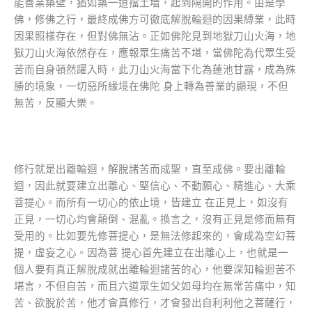
能善業築壁，猶如築一道擋土墻，起到隔開的作用。由是學
佛，修佛之行，最終成佛方可徹底解脫輪迴的因果縛業，此時
因果照樣存在，但對佛無沾。正如佛陀見到地獄刀山火海，地
獄刀山火海依然存在，應報眾生痛苦不堪，當佛陀為代眾生受
苦而自身頓然躍入時，此刀山火海當下化為蓮池甘露，成為殊
勝的境象，一切惡所緣境在佛陀 身上轉為善業的顯現，不但
無苦，反顯大樂。
修行就是出離輪迴，解脫諸苦而成聖，直至成佛。要出離輪
迴，因此就要建立出離心、堅信心、不動願心、精進心、大乘
菩提心。而所有一切心的依止境，皆建立 在正見上，如沒有
正見，一切心均會顛倒、混亂。換言之，沒有正見是修而無有
受用的。比如要先修菩提心，是無法修起來的，會成為空幻菩
提，虛妄之心。因為菩 提心首先建立在出離心上，也就是一
個人要有真正解脫成就出離輪迴諸苦的心，他要深知輪迴苦不
堪言，不但自苦，而且六道眾生如父如母均在無常苦痛中，知
苦、欲脫於苦，他才會真修行，才會發出自利利他之菩薩行，