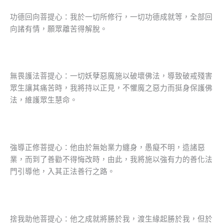
功德回向菩提心：我於一切所修行，一切功德成就等，全部回
向諸有情，願眾離苦得解脫。
無畏護法菩提心：一切妖孽惡魔施以破壞佛法，導致破戒殘害
眾生讓其痛苦時，我將持以正見，不懼魔之惡力而挺身保護佛
法，維護眾生慧命。
強導正修菩提心：他由於無始業力纏身，愚癡不明，造諸惡
業，而到了善勸不得悔改時，由此，我將施以強有力的善化法
門引導他，入其正法善行之路。
捨我助他菩提心：他之成就將勝於我，渡生緣起勝於我，但於