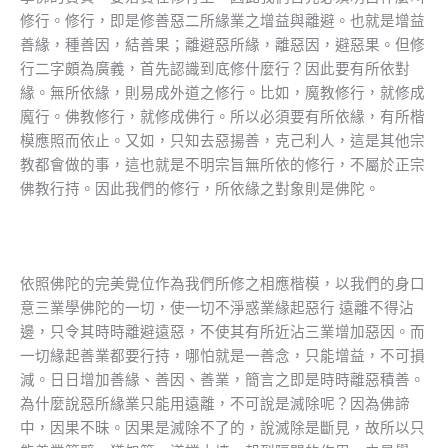
修行。修行，即是修善惡二所緣業之增益與離避。也就是增益
善緣，種善因，結善果；離避惡所緣，離惡因，避惡果。但修
行二字頗為廣義，首先認識到底修什麼行？因此要有所依對
緣。無所依緣，則易成外道之修行。比如，魔教修行，就修成
魔行。佛教修行，就修成佛行。所以必須要有所依緣，有所楷
模應照而依止。又如，只知去惡揚善，克己利人，這是其他宗
教都會做的事，這也就是不明宗旨無所依的修行，不屬於正宗
佛教行持。因此我們的修行，所依緣之對象則是佛陀。
依照佛陀的完美覺位作為我們所修之相應楷模，以我們的身口
意三業學佛陀的一切，使一切不淨惑業緣起惡行 遠離不得沾
邊，只令其時時離避遠惡，不使其有所近沾三業增加惡因。而
一切緣起善業都要行持，哪怕就是一善念，只能增益，不可損
減。日日增加善緣、善因、善業，簡言之即是時時離惡積善。
為什麼說惡所緣業只能用遠離，不可說是滅除呢？因為佛諦
中，因果不昧。因果是滅除不了的，說滅除是斷見，故所以只