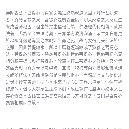
佛陀說法，菩提心的真實之義是必然成道之因。凡行菩提道
者，終結菩提之果。菩提心是廣義全攝一切大乘法之大悲渡生
覺成菩薩地因。但由於眾生福報使然，佛法經代代相傳，遺漏
法義。尤為至今末法時期，三界業海波濤洶湧，眾生如盲龜更
難以項穿蕩動海流之木軛如牛鼻之孔，故而要得完美佛法難中
之難。因此菩提縮水，所以由廣義逐漸縮成了狹義之菩提心
法。菩提心分兩種，勝義菩提心和世俗菩提心，世俗菩提心又
粗分願菩提心和行菩提心。於願、行二菩提心之修持，又分情
器四大和自身六大以及呼吸、耳根、眼根等內外壇城和儀軌誦
文諸多修法。無論世俗還是勝義菩提心，而歸於七支菩提份才
是最上妙完美的菩提心。本來菩提心是三界六道眾生個個有權
修施的，但今大都眾生法緣不俱，故已執持化整為零縮水之菩
提心修法。因此往往誤會成覺悟之心方可修之，或曰以菩提心
為實相成就之境。