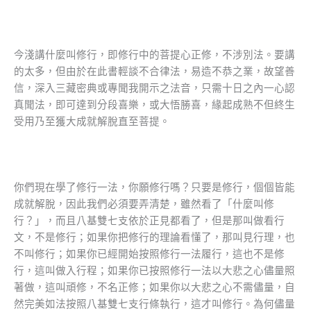
今淺講什麼叫修行，即修行中的菩提心正修，不涉別法。要講
的太多，但由於在此書輕談不合律法，易造不恭之業，故望善
信，深入三藏密典或專聞我開示之法音，只需十日之內一心認
真聞法，即可達到分段喜樂，或大悟勝喜，緣起成熟不但終生
受用乃至獲大成就解脫直至菩提。
你們現在學了修行一法，你願修行嗎？只要是修行，個個皆能
成就解脫，因此我們必須要弄清楚，雖然看了「什麼叫修
行？」，而且八基雙七支依於正見都看了，但是那叫做看行
文，不是修行；如果你把修行的理論看懂了，那叫見行理，也
不叫修行；如果你已經開始按照修行一法履行，這也不是修
行，這叫做入行程；如果你已按照修行一法以大悲之心儘量照
著做，這叫頑修，不名正修；如果你以大悲之心不需儘量，自
然完美如法按照八基雙七支行條執行，這才叫修行。為何儘量