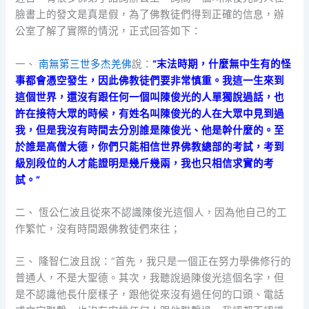
臉書上的發文是真是假，為了佛教徒們得到正確的信息，辦
公室了解了實際的情況，正式回答如下：
一、
南無第三世多杰羌佛
說：
“末法時期，什麼無中生有的怪
事都會憑空發生，因此佛教徒們要非常慎重。我這一生來到
這個世界，還沒有跟任何一個叫陳俊光的人單獨說過話，也
許在接待大眾的時候，有姓名叫陳俊光的人在大眾中見到過
我，但是我沒有時間去分別誰是陳俊光、他是幹什麼的。至
於誰是高僧大德，你們只能相信世界佛教總部的考試，考到
級別段位的人才能證明是幾斤幾兩，我也只相信求實的考
試。”
二、 恆公仁波且從來不認識陳俊光這個人，因為他自己的工
作繁忙，沒有時間跟佛教徒們來往；
三、 隆智仁波且說：“首先，我只是一個正在努力學佛修行的
普通人，不是大聖德。其次，我聽說過陳俊光這個名字，但
是不認識他長什麼樣子，跟他從來沒有過任何的口頭、電話