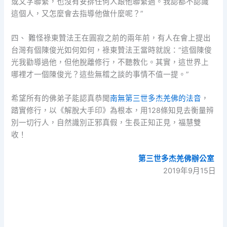
或文字聯繫，也沒有安排任何人跟他聯繫過。我認都不認識
這個人，又怎麼會去指導他做什麼呢？”
四、 難怪祿東贊法王在圓寂之前的兩年前，有人在會上提出
台灣有個陳俊光如何如何，祿東贊法王當時就說：“這個陳俊
光我勸導過他，但他脫離修行，不聽教化。其實，這世界上
哪裡才一個陳俊光？這些無稽之談的事情不值一提。”
希望所有的佛弟子能認真恭聞
南無第三世多杰羌佛的法音
，
踏實修行，以《解脫大手印》為根本，用128條知見去衡量辨
別一切行人，自然識別正邪真假，生長正知正見，福慧雙
收！
第三世多杰羌佛辦公室
2019年9月15日