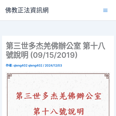
跳
佛教正法資訊網
至
主
要
內
容
第三世多杰羌佛辦公室 第十八
號說明 (09/15/2019)
作者:
qleng402 qleng402
/
2024/12/03