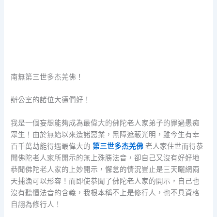
南無第三世多杰羌佛！
辦公室的諸位大德們好！
我是一個妄想能夠成為最偉大的佛陀老人家弟子的罪過愚痴
眾生！由於無始以來造諸惡業，黑障遮蔽光明，雖今生有幸
百千萬劫能得遇最偉大的
第三世多杰羌佛
老人家住世而得恭
聞佛陀老人家所開示的無上殊勝法音，卻自己又沒有好好地
恭聞佛陀老人家的上妙開示，懈怠的情況豈止是三天曬網兩
天捕漁可以形容！而即使恭聞了佛陀老人家的開示，自己也
沒有聽懂法音的含義，我根本稱不上是修行人，也不具資格
自詡為修行人！