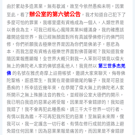
由於累劫多造黑業，無有歇減，故至今依然愚痴未明，因果
辦公室的第六號公告
至此，看了
，我才知道自己犯下了
多麼可怕的罪業，我哪里還有資格成為一個人，人類世界是
以善良為主，可我已經私心魔障黑業糾纏滿身，我的確應該
離開這個世界，我已經無顏面對所有真誠學佛修行的佛門同
修，你們祈願我去極樂世界是因為你們是佛弟子，慈悲為
本，而我怎麼有資格去極樂世界面對佛菩薩呢？我知道我會
隨因果報應顯報！全世界大概只剩我一人笨到可憐竟以偉大
無上的佛陀老人家的佛號惑亂他人！我竟然以
第三世多杰羌
佛
的名號在雅虎奇摩上註冊帳號，邀請大家來聊天，侮辱佛
陀聖格，誑惑眾生，我實在是徹頭徹尾的騙子，我是可惡並
愚痴的！所幸這近幾年來，在恭聞了偉大無上的佛陀老人家
所開示之無上殊勝法音的教化，並經辦公室大德們的開示，
我已明白我造的惡業必將受報，因果是不會錯謬的！我知道
我錯了！我不會再犯此種愚痴，請三千大千世界一切行者、
有情以我為鑑，不可再犯我所犯的惡業！至無窮未來際，儻
我可以，我一定護念一切行者、有情在修行成就的道路上避
免錯任何因果！因為惡業果報是痛苦的，而因果是不會錯謬