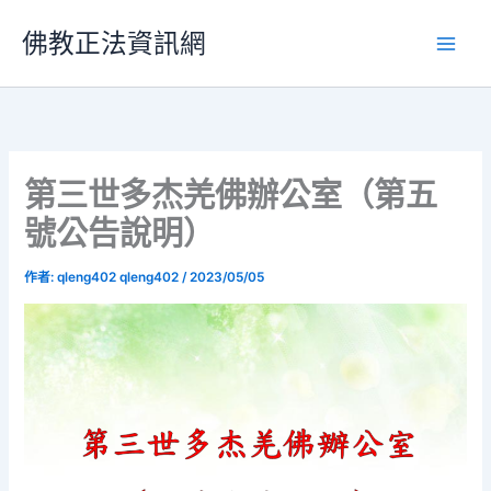
跳
佛教正法資訊網
至
主
要
內
容
第三世多杰羌佛辦公室（第五
號公告說明）
作者:
qleng402 qleng402
/
2023/05/05