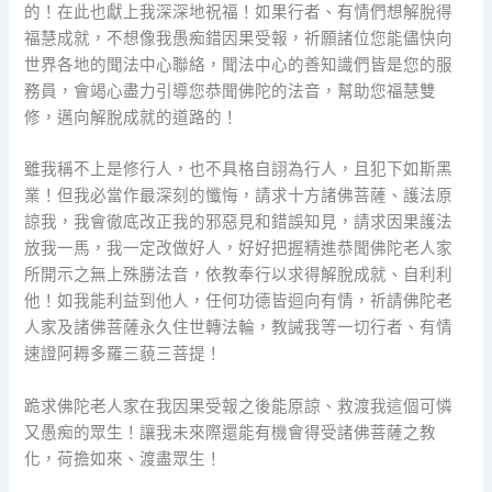
的！在此也獻上我深深地祝福！如果行者、有情們想解脫得
福慧成就，不想像我愚痴錯因果受報，祈願諸位您能儘快向
世界各地的聞法中心聯絡，聞法中心的善知識們皆是您的服
務員，會竭心盡力引導您恭聞佛陀的法音，幫助您福慧雙
修，邁向解脫成就的道路的！
雖我稱不上是修行人，也不具格自詡為行人，且犯下如斯黑
業！但我必當作最深刻的懺悔，請求十方諸佛菩薩、護法原
諒我，我會徹底改正我的邪惡見和錯誤知見，請求因果護法
放我一馬，我一定改做好人，好好把握精進恭聞佛陀老人家
所開示之無上殊勝法音，依教奉行以求得解脫成就、自利利
他！如我能利益到他人，任何功德皆迴向有情，祈請佛陀老
人家及諸佛菩薩永久住世轉法輪，教誡我等一切行者、有情
速證阿耨多羅三藐三菩提！
跪求佛陀老人家在我因果受報之後能原諒、救渡我這個可憐
又愚痴的眾生！讓我未來際還能有機會得受諸佛菩薩之教
化，荷擔如來、渡盡眾生！