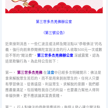
第三世多杰羌佛辦公室
（第三號公告）
近來接到消息，一些仁波且或法師及聞法點以“恭敬佛法”的名
義，強行向前來恭聞佛陀宣說法音的行人收取500元一次或數
目不等的“聞法費”，
第三世多杰羌佛辦公室
深感震驚，認為
這是欺騙行為，為此特公告如下：
第一，
第三世多杰羌佛
在
法音
中已經多次明確開示：佛法是
拿來解脫眾生苦厄的，而不是用來剝削眾生的。任何人只要
有學習佛法、從善遠惡、利益眾生、求解脫的意願，我們都
應盡量滿足，包括犧牲我自己的利益，也要盡力幫他人得到
幸福快樂，更不應該論其富貴貧賤。
第二， 行人對佛法的恭敬是應該的，每個人發心建立聞法點