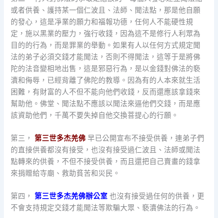
或者供養、護持某一個仁波且、法師、聞法點，那是他自願
的發心，這是凈業的願力和福報功德，任何人不能硬性規
定，施以黑業的壓力，強行收錢，因為這不是修行人利眾為
目的的行為，而是罪業的舉動。如果有人以任何方式規定聞
法的弟子必須交錢才能聞法，否則不得聞法，這等于是將佛
陀的法音變相地出售，這是邪惡行為，是以金錢對佛法的褻
瀆和侮辱，已經背離了佛陀的教導。因為有的人本來就生活
困難，有財富的人不但不能向他們收錢，反而還應該拿錢來
幫助他。佛堂、聞法點不應該以聞法來逼他們交錢，而是應
該資助他們，千萬不要失掉自他交換菩提心的行願。
第三，
第三世多杰羌佛
早已公開宣布不接受供養，連弟子們
的直接供養都沒有接受，也沒有接受過仁波且、法師或聞法
點轉來的供養，不但不接受供養，而且還把自己賣畫的錢拿
來捐贈給寺廟、救助貧苦和災民。
第四，
第三世多杰羌佛辦公室
也沒有接受過任何的供養，更
不會支持規定交錢才能聞法等欺騙大眾、褻瀆佛法的行為。