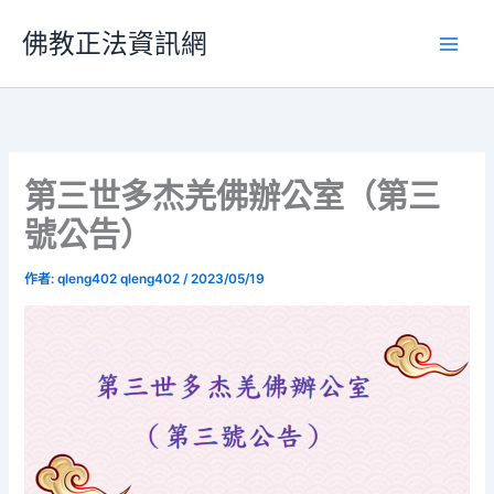
跳
佛教正法資訊網
至
主
要
內
容
第三世多杰羌佛辦公室（第三
號公告）
作者:
qleng402 qleng402
/
2023/05/19