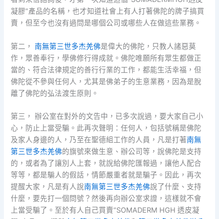
凝膠”產品的名稱，也才知道社會上有人打著佛陀的牌子搞買
賣，但至今也沒有過問是哪個公司或哪些人在做這些業務。
第二，
南無第三世多杰羌佛
是偉大的佛陀，只教人諸惡莫
作，眾善奉行，學佛修行得成就。佛陀唯願所有眾生都做正
當的、符合法律規定的善行行業的工作，都能生活幸福，但
佛陀從不參與任何人，尤其是佛弟子的生意業務，因為是脫
離了佛陀的弘法渡生原則。
第三， 辦公室在對外的文告中，已多次說過，要大家自己小
心，防止上當受騙。此再次聲明：任何人，包括號稱是佛陀
及家人身邊的人，乃至在聖德組工作的人員，凡是打著
南無
第三世多杰羌佛
的旗號來做生意、辦公司等，說佛陀是支持
的，或者為了讓別人上套，就說給佛陀匯報過，讓他人配合
等等，都是騙人的假話，情節嚴重者就是騙子。因此，再次
提醒大家，凡是有人說
南無第三世多杰羌佛
說了什麼、支持
什麼，要先打一個問號？然後再向辦公室求證，這樣就不會
上當受騙了。至於有人自己買賣“SOMADERM HGH 透皮凝