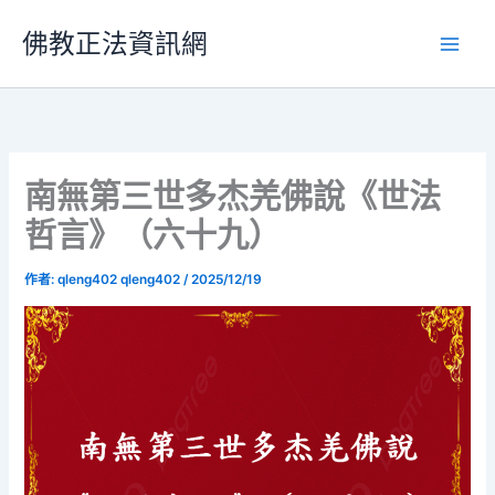
跳
佛教正法資訊網
至
主
要
內
容
南無第三世多杰羌佛說《世法
哲言》（六十九）
作者:
qleng402 qleng402
/
2025/12/19