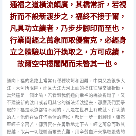
通福之道橫流頗廣，其橋常折，若視
折而不設新渡步之，福終不接于爾，
凡具功立績者，乃步步腳印而至也，
行業間經之萬象而取優奮克，必經身
立之體驗以血汗換取之，方可成績，
故爾空中樓閣聞而未瞥其一也。
通向幸福的道路上常常有種種坎坷和困難，中間又為很多大
江、大河所阻隔，而且大江大河上面的橋往往經常被折斷，
當然這是一個比喻，若看到我們通向幸福的橋被折斷了，又
不建設新的渡口或者用其它的辦法架渡過去，那麼我們要爭
取的幸福是永遠都得不到的。凡是在世界上有成就、有功績
的人，他們在做任何事情的時候，都是一步一個腳印，難然
歷經千辛萬苦，卻實實在在勇敢地走下去，經之萬象而取其
優越，取其一切經驗而奮勇克難，用辛勞血汗來換取最後的