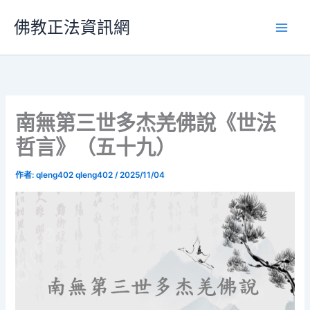
跳
佛教正法資訊網
至
主
要
內
容
南無第三世多杰羌佛說《世法
哲言》（五十九）
作者:
qleng402 qleng402
/
2025/11/04