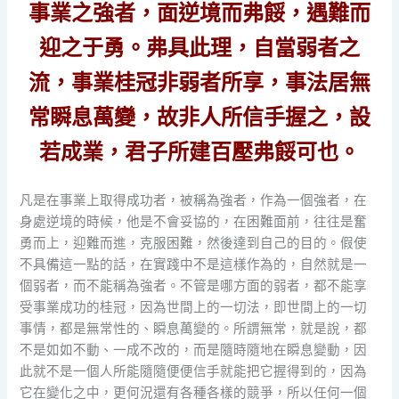
事業之強者，面逆境而弗餒，遇難而
迎之于勇。弗具此理，自當弱者之
流，事業桂冠非弱者所享，事法居無
常瞬息萬變，故非人所信手握之，設
若成業，君子所建百壓弗餒可也。
凡是在事業上取得成功者，被稱為強者，作為一個強者，在
身處逆境的時候，他是不會妥協的，在困難面前，往往是奮
勇而上，迎難而進，克服困難，然後達到自己的目的。假使
不具備這一點的話，在實踐中不是這樣作為的，自然就是一
個弱者，而不能稱為強者。不管是哪方面的弱者，都不能享
受事業成功的桂冠，因為世間上的一切法，即世間上的一切
事情，都是無常性的、瞬息萬變的。所謂無常，就是說，都
不是如如不動、一成不改的，而是隨時隨地在瞬息變動，因
此就不是一個人所能隨隨便便信手就能把它握得到的，因為
它在變化之中，更何況還有各種各樣的競爭，所以任何一個