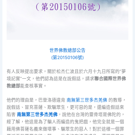
世界佛教總部公告
(第20150106號)
有人反映提出要求，關於松杰仁波且於六月十九日所寫的“夢
境記實”一文，他們認為這是在說假話，請求
聯合國際世界佛
教總部
能查核事實。
他們的理由是，巴登洛德違背
南無第三世多杰羌佛
的教導，
說假話、冒充菩薩、欺騙眾生，更可惡的是，還編造假話來
陷害
南無第三世多杰羌佛
，說他在台灣的靈骨塔是佛陀的，
經了解，他這是為了騙人而編造的鬼把戲，他完全就是一個
藉用佛菩薩名義來做壞事、騙眾生的惡人！對於這樣一個罪