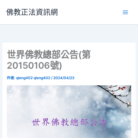
跳
佛教正法資訊網
至
主
要
內
容
世界佛教總部公告(第
20150106號)
作者:
qleng402 qleng402
/
2024/04/23