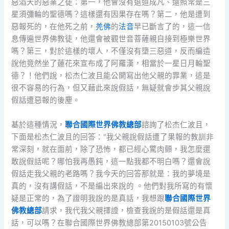
惡滔天的惡業之徒：第一，他會沒有退道成凡、還照常是三
星須彌輪的聖德嗎？這樣還有因果存在嗎？第二，他是遭到
惡報死的，在他死之前，
羌佛
的
法音
早已斷言了的，這一信
息傳遍世界佛教徒，他還會被觀世音菩薩親自接到極樂世界
嗎？第三，對於這樣的壞人，不僅沒有墮三惡道，反而編造
說他竟然坐了蓮花來宣布成了阿羅漢，相當於一星日月輪聖
德？！他們說，松杰仁波且能公開寫出他父親的罪業，這是
很不容易的行為，但又藉此來說假話，無疑就會步其父親說
假話遭惡報的後塵。
基於這種情況，
聯合國際世界佛教總部
諮詢了松杰仁波且，
下面是松杰仁波且的回答：“我父親說假話遭了果報的教訓非
常深刻，就在面前，除了恐怖，都已經心驚肉顫，我怎麼還
敢說假話呢？哪怕我再愚鈍，這一點我都不明白嗎？還會說
假話走我父親的老路嗎？我今天的回答那就是：我的夢境是
真的，沒有講假話，不是編出來說的 。他們對我所寫的有懷
疑是正常的，為了證明我說的是真話，我想跟
聯合國際世界
佛教總部
請求，我代我父親擇證，檢查我說的是假話還是真
話，可以嗎？在聯合國際世界佛教總部第20150103號公告