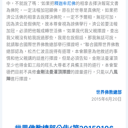
中，不就說了嗎：‘如果把
釋迦牟尼佛
的相拿去擇決報寫文書
為佛陀，一定法幔加冠顯佛，原在於世尊是真佛陀，如果把
濟公活佛的相拿去說擇決佛陀，一定不予爾相，無冠可加，
因為濟公是假佛陀，故本尊會視為謗佛孽行。濟公若要法幔
加冠，必須把他報成轉世活佛。’如果我代我父親擇證，查出
我父親沒有給我說過那些，我是在說假話，那我無話可說。
就請聯合國際世界佛教總部舉行擇證吧。”聯合國際世界佛教
總部認為，松杰仁波且說得有道理，本會願意為他敘述的事
情和他父親講的話進行擇證，但是必須告知，金剛法曼灌頂
至少也得金釦三段的旺扎大尊者才具備主持的道行，本會聖
德們目前不具修
金剛法曼灌頂擇證
的證量道行，只能以
八風
陣
進行擇證。
世界佛教總部
2015年6月20日