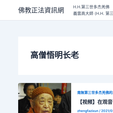
跳
H.H.第三世多杰羌佛
佛教正法資訊網
至
義雲高大師 (H.H.
主
要
內
容
高僧悟明长老
南無第三世多杰羌佛的
【视频】在观音
zhengfazixun
/
2021/0