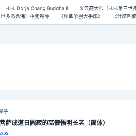
H.H. Dorje Chang Buddha III
义云高大师（H.H.第三
 第三世多杰羌佛）相關報導
《極聖解脫大手印》
《什麼叫
弟子
菩萨成道日圆寂的高僧悟明长老（简体）
2/02