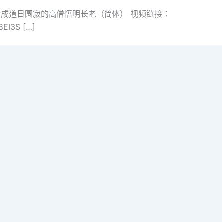
成道日圆寂的高僧悟明长老（简体） 视频链接：
r8EI3S […]