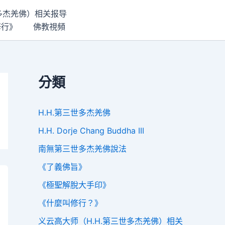
世多杰羌佛）相关报导
修行》
佛教視頻
分類
H.H.第三世多杰羌佛
H.H. Dorje Chang Buddha III
南無第三世多杰羌佛說法
《了義佛旨》
《極聖解脫大手印》
《什麼叫修行？》
义云高大师（H.H.第三世多杰羌佛）相关