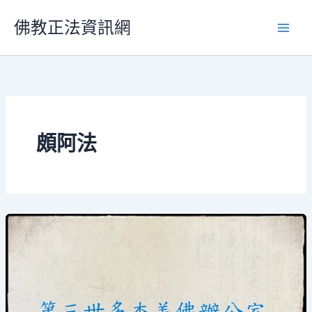
跳
佛教正法資訊網
至
主
要
內
容
頗阿法