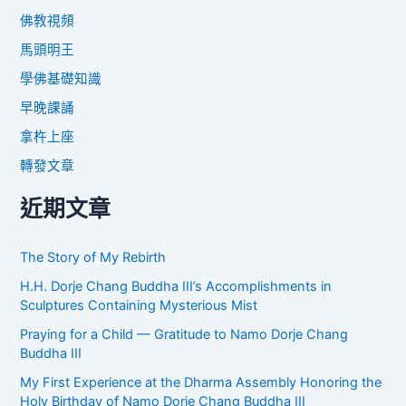
佛教視頻
馬頭明王
學佛基礎知識
早晚課誦
拿杵上座
轉發文章
近期文章
The Story of My Rebirth
H.H. Dorje Chang Buddha III’s Accomplishments in
Sculptures Containing Mysterious Mist
Praying for a Child — Gratitude to Namo Dorje Chang
Buddha III
My First Experience at the Dharma Assembly Honoring the
Holy Birthday of Namo Dorje Chang Buddha III