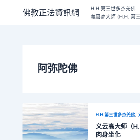
跳
H.H.第三世多杰羌佛
佛教正法資訊網
至
義雲高大師 (H.H.
主
要
內
容
阿弥陀佛
,
H.H.第三世多杰羌佛
义云高大师（H
肉身坐化