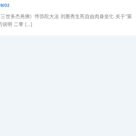
9/02
.第三世多杰羌佛）传弥陀大法 刘惠秀生死自由肉身坐化 关于“第
说明 二零 […]