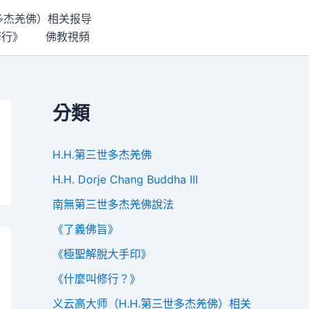
世多杰羌佛）相关报导
修行》
佛教視頻
分類
H.H.第三世多杰羌佛
H.H. Dorje Chang Buddha III
南無第三世多杰羌佛說法
《了義佛旨》
《極聖解脫大手印》
《什麼叫修行？》
义云高大师（H.H.第三世多杰羌佛）相关