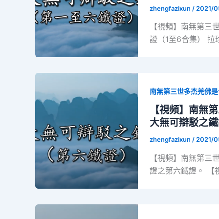
zhengfazixun
/
2021/0
【視頻】南無第三
證（1至6合集） 拉
南無第三世多杰羌佛是
【視頻】南無第
大無可辯駁之鐵
zhengfazixun
/
2021/0
【視頻】南無第三
證之第六鐵證。 【