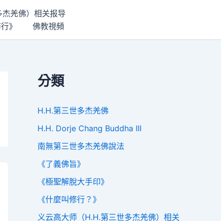
世多杰羌佛）相关报导
修行》
佛教視頻
分類
H.H.第三世多杰羌佛
H.H. Dorje Chang Buddha III
南無第三世多杰羌佛說法
《了義佛旨》
《極聖解脫大手印》
《什麼叫修行？》
义云高大师（H.H.第三世多杰羌佛）相关