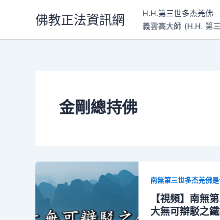
跳
H.H.第三世多杰羌佛
佛教正法資訊網
至
義雲高大師 (H.H.
主
要
內
容
金剛總持佛
南無第三世多杰羌佛是
【視頻】南無第
大無可辯駁之鐵