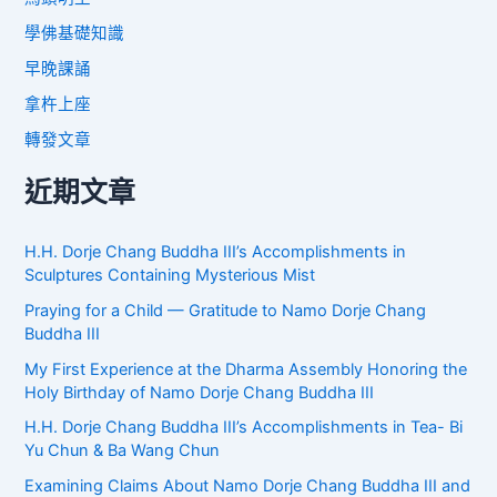
學佛基礎知識
早晚課誦
拿杵上座
轉發文章
近期文章
H.H. Dorje Chang Buddha III’s Accomplishments in
Sculptures Containing Mysterious Mist
Praying for a Child — Gratitude to Namo Dorje Chang
Buddha III
My First Experience at the Dharma Assembly Honoring the
Holy Birthday of Namo Dorje Chang Buddha III
H.H. Dorje Chang Buddha III’s Accomplishments in Tea- Bi
Yu Chun & Ba Wang Chun
Examining Claims About Namo Dorje Chang Buddha III and