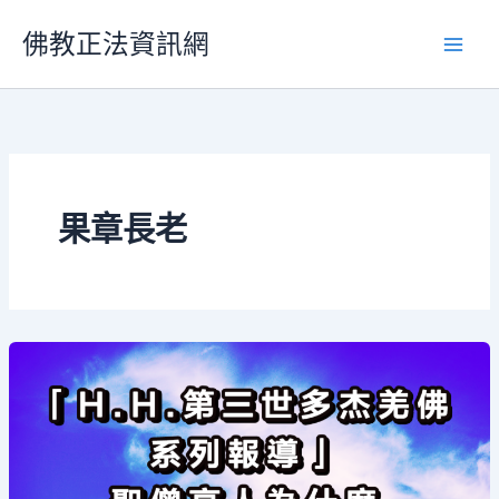
跳
佛教正法資訊網
至
主
要
內
容
果章長老