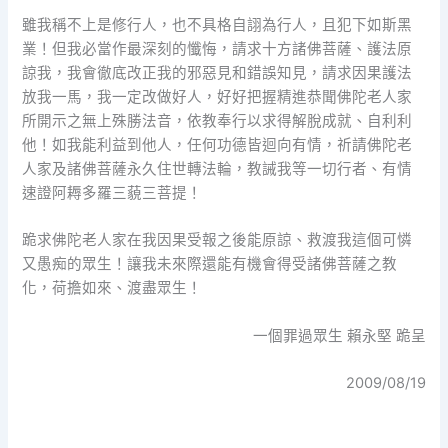
雖我稱不上是修行人，也不具格自詡為行人，且犯下如斯黑
業！但我必當作最深刻的懺悔，請求十方諸佛菩薩、護法原
諒我，我會徹底改正我的邪惡見和錯誤知見，請求因果護法
放我一馬，我一定改做好人，好好把握精進恭聞佛陀老人家
所開示之無上殊勝法音，依教奉行以求得解脫成就、自利利
他！如我能利益到他人，任何功德皆迴向有情，祈請佛陀老
人家及諸佛菩薩永久住世轉法輪，教誡我等一切行者、有情
速證阿耨多羅三藐三菩提！
跪求佛陀老人家在我因果受報之後能原諒、救渡我這個可憐
又愚痴的眾生！讓我未來際還能有機會得受諸佛菩薩之教
化，荷擔如來、渡盡眾生！
一個罪過眾生 賴永堅 跪呈
2009/08/19