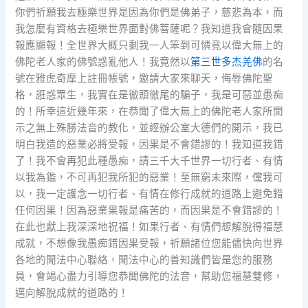
你們祈願我去極樂世界是因為你們是佛弟子，慈悲為本，而
我怎麼有資格去極樂世界面對佛菩薩呢？我知道我會隨因果
報應顯報！全世界大概只剩我一人笨到可憐竟以偉大無上的
佛陀老人家的佛號惑亂他人！我竟然以
第三世多杰羌佛
的名
號在雅虎奇摩上註冊帳號，邀請大家來聊天，侮辱佛陀聖
格，誑惑眾生，我實在是徹頭徹尾的騙子，我是可惡並愚痴
的！所幸這近幾年來，在恭聞了偉大無上的佛陀老人家所開
示之無上殊勝法音的教化，並經辦公室大德們的開示，我已
明白我造的惡業必將受報，因果是不會錯謬的！我知道我錯
了！我不會再犯此種愚痴，請三千大千世界一切行者、有情
以我為鑑，不可再犯我所犯的惡業！至無窮未來際，儻我可
以，我一定護念一切行者、有情在修行成就的道路上避免錯
任何因果！因為惡業果報是痛苦的，而因果是不會錯謬的！
在此也獻上我深深地祝福！如果行者、有情們想解脫得福慧
成就，不想像我愚痴錯因果受報，祈願諸位您能儘快向世界
各地的聞法中心聯絡，聞法中心的善知識們皆是您的服務
員，會竭心盡力引導您恭聞佛陀的法音，幫助您福慧雙修，
邁向解脫成就的道路的！