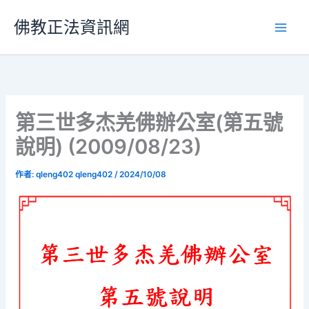
跳
佛教正法資訊網
至
主
要
內
容
第三世多杰羌佛辦公室(第五號
說明) (2009/08/23)
作者:
qleng402 qleng402
/
2024/10/08