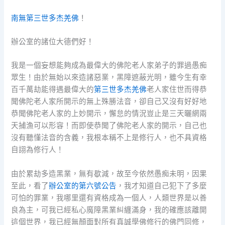
南無第三世多杰羌佛
！
辦公室的諸位大德們好！
我是一個妄想能夠成為最偉大的佛陀老人家弟子的罪過愚痴
眾生！由於無始以來造諸惡業，黑障遮蔽光明，雖今生有幸
百千萬劫能得遇最偉大的
第三世多杰羌佛
老人家住世而得恭
聞佛陀老人家所開示的無上殊勝法音，卻自己又沒有好好地
恭聞佛陀老人家的上妙開示，懈怠的情況豈止是三天曬網兩
天捕漁可以形容！而即使恭聞了佛陀老人家的開示，自己也
沒有聽懂法音的含義，我根本稱不上是修行人，也不具資格
自詡為修行人！
由於累劫多造黑業，無有歇減，故至今依然愚痴未明，因果
至此，看了
辦公室的第六號公告
，我才知道自己犯下了多麼
可怕的罪業，我哪里還有資格成為一個人，人類世界是以善
良為主，可我已經私心魔障黑業糾纏滿身，我的確應該離開
這個世界，我已經無顏面對所有真誠學佛修行的佛門同修，