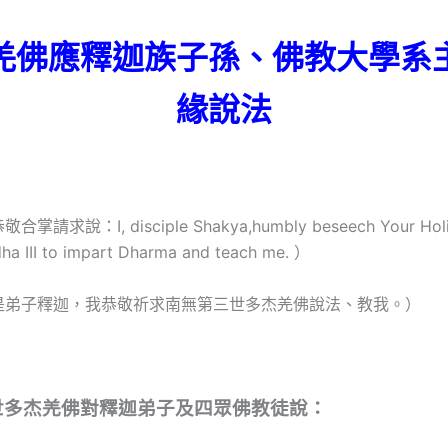
羌佛應釋迦族子孫、佛教大學系
緣說法
請求說：I, disciple Shakya,humbly beseech Your Holin
a III to impart Dharma and teach me. ）
是弟子釋迦，我恭敬祈求南無第三世多杰羌佛說法、教我。）
世多杰羌佛對釋迦弟子及四眾佛教徒說：