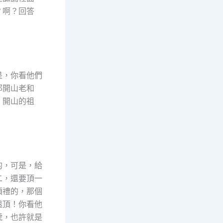
？啊？回答
是，你看他們
那開山老和
、開山的祖
。
的，可是，給
二，還要頂一
頂禮的，那個
透頂！你看他
號，也許就是