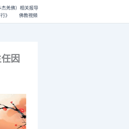
世多杰羌佛）相关报导
修行》
佛教視頻
主任因