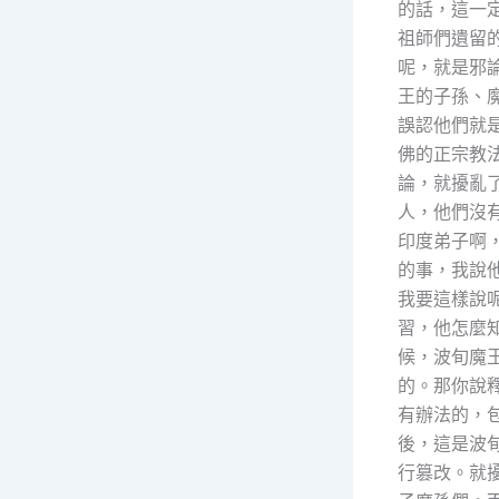
的話，這一
祖師們遺留
呢，就是邪
王的子孫、
誤認他們就
佛的正宗教
論，就擾亂
人，他們沒
印度弟子啊
的事，我說
我要這樣說
習，他怎麼
候，波旬魔
的。那你說
有辦法的，
後，這是波
行篡改。就