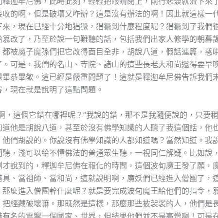
而釋迦牟尼佛，此時此刻，輕輕把眼睛閉上，兩行悲淚就流下來
接收的啊，但是破壞又咋辦？這是沒有辦法的啊！因此就這樣一
下來，現在已經十分地猖獗，猖獗到什麼程度呢？猖獗到了我們
給篡改了，乃至於說一句難聽的話，包括我們出家人修學的朝暮
，都被魔子魔孫們把它改得面目全非，胡說八道，假話連篇，惑
了。可是，我們的名山、寺院、諸山的這些長老大和尚還得要早
還畢恭畢敬。這已經是嚴重問題了！這就是釋迦牟尼佛告訴我們
害，現在就是說明了這點問題。
父啊，這個它錯在哪裡呢？”我說的錯，那不是我隨便說的，只要
知道他是胡說八道，甚至於沒有佛學知識的人聽了我這個話，他
，他們胡說的。你說沒有佛學知識的人都知道嗎？當然知道。我
們聽，淺可以給不懂佛法的普通眾生聽，一視同仁解疑。比如說
剛才說到的，釋迦牟尼佛在報化的時間，這個波旬魔王發了願，
搭具、當祖師、當和尚，這就說明啊，魔妖們已經進入僧團了，
。那麼進入僧團幹什麼呢？就是要完成波旬魔王給他們的指令，
，把經藏破壞嘛。那既然是這樣，那麼那些披袈裟的人，他們是
赫有名的震響一個國家、世界，但結果他們並不是高僧啊！可是