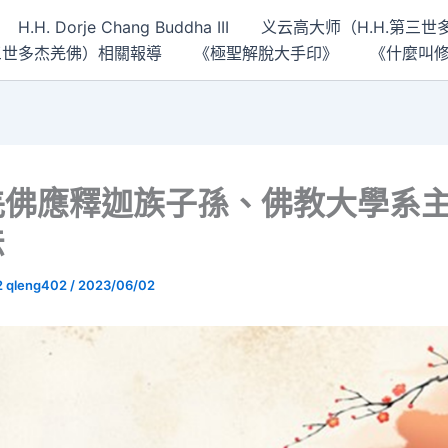
H.H. Dorje Chang Buddha III
义云高大师（H.H.第三
 第三世多杰羌佛）相關報導
《極聖解脫大手印》
《什麼叫
羌佛應釋迦族子孫、佛教大學系
法
2 qleng402
/
2023/06/02