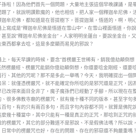
子孫啦！因為他們首先一個問題，大量地主張這個早晚課誦，是
問題了，就說明讚歎魔的，他也相信，把人家一個釋迦牟尼佛，
釋迦牟尼佛，都知道是在菩提樹下，菩提迦葉，悟道的，啊，明
誦上寫成是“釋迦牟尼佛是悟道在雪山中”，在雪山裡面悟道，你
？甚至說“釋迦牟尼佛坐金台”，人家明明坐蓮台，要說坐金台，
些東西都拿去唸，這是多麼顯而易見的邪說？
誦上，每天早課的時候，要念“首楞嚴王世稀有，銷我億劫顛倒想
，既然楞嚴經、楞嚴咒能銷你億劫顛倒想，你還要唸金剛經、還要
萬行、其他的咒呢？那不是多此一舉嗎？今天，我明確提出一個
口呆：就僅憑楞嚴咒，就不能確定你所唸的是邪咒還是正咒，因
早已改得來面目全非了，魔子魔孫們已經動了手腳，所以現在在
的、很多佛教寺廟的楞嚴咒，就有幾十種不同的版本，甚至字句
五百句，有的只有兩百多句，而且字句內容都不同。就算是佛陀
這麼幾十種當中，其中只能有一種是真正的正咒，那唸到正咒的
說的楞嚴咒，其它的部分難道不是邪說、不是假佛法嗎？所以說
，日常中的楞嚴咒也好，存在的問題、存在的邪惡還不夠嚴重嗎