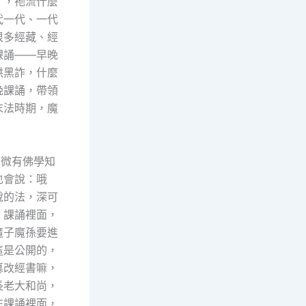
了，祂流什麼
代一代、一代
很多經藏、經
課誦——早晚
哄黑詐，什麼
晚課誦，帶領
末法時期，魔
稍微有佛學知
也會說：哦
說的法，深可
，課誦裡面，
魔子魔孫要進
這是公開的，
篡改經書嘛，
長老大和尚，
在課誦裡面，