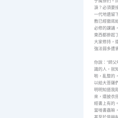
子魔孫們。
淚？必須要
一代地遺留
教已經徹底
必修的課誦
東西都摻起
大家修持，
強法弱多遭
你說：“師
識的人，就
喲，亂整的
以給大菩薩
明明知道我
來，還披衣
經書上有的
當啃書蟲嘛
甚至於是赫