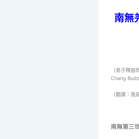
南無
（弟子釋迦恭敬合掌
Chang Buddh
（翻譯：我
南無第三