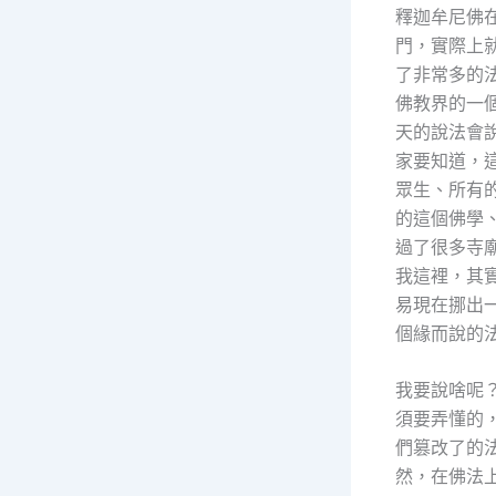
釋迦牟尼佛
門，實際上
了非常多的
佛教界的一
天的說法會說
家要知道，這
眾生、所有的
的這個佛學
過了很多寺
我這裡，其
易現在挪出
個緣而說的
我要說啥呢
須要弄懂的
們篡改了的
然，在佛法