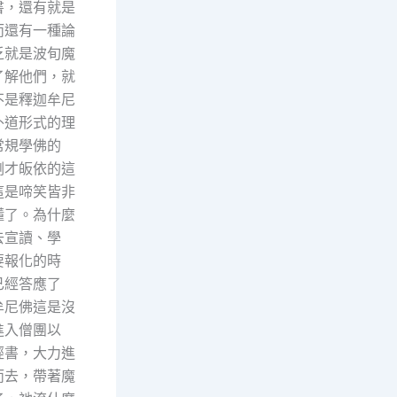
書，還有就是
而還有一種論
乏就是波旬魔
了解他們，就
不是釋迦牟尼
外道形式的理
常規學佛的
剛才皈依的這
這是啼笑皆非
懂了。為什麼
去宣讀、學
要報化的時
已經答應了
牟尼佛這是沒
進入僧團以
經書，大力進
而去，帶著魔