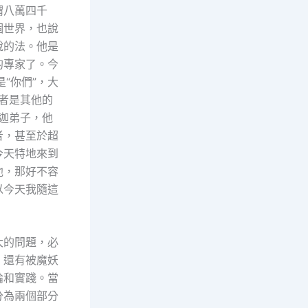
謂八萬四千
個世界，也說
說的法。他是
的專家了。今
“你們”，大
或者是其他的
釋迦弟子，他
者，甚至於超
今天特地來到
他，那好不容
以今天我隨這
大的問題，必
，還有被魔妖
論和實踐。當
分為兩個部分