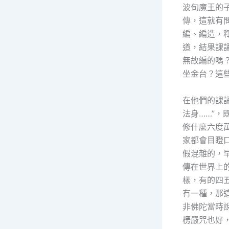
波旬魔王的
傳，這就有
編、編造，
道，結果課
無故編的嗎
坐金台？這
在他們的課
法身……”
修什麼六度
家都會目瞪
假混雜的，
傳在世界上
樣，有的四
有一種，那
非佛陀當時
楞嚴咒也好