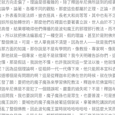
定就方向走偏了。理論是很複雜的，除了釋迦牟尼佛所談到的經
的論學、論著、各種不同的觀點，那麼這些都屬於正理、正論，
論，外表看到是法師，披衣搭具，長老大和尚等等，其中也有不
魔妖所投胎轉世的，那麼他們在裡面也要著書立說，世人由於不
是高僧，結果哪曉得他們傳播的是波旬魔王的邪理邪行教法，而
法，所以就把佛法編篡成了一種空洞、假的理論，甚至於是附佛
了整個佛法。可是，世人畢竟搞不清楚，因為世人——就是我們
有那方面的知識，那你說是不是有學問的，像教授、專家啊、像
，那他就是一個專家，他是不是就懂呢？我今天明確告訴你們，
他懂，那是假話，我說他不懂，也許我說完這一堂法以後，他就
呢？因為這個理論啊，從祖師一代一代傳下來，他只能照本宣科
知道哪個是有問題的啊？這是從釋迦牟尼佛在世的時候，就在快
王發了願：要把他的魔子魔孫來學習佛陀教法，釋迦牟尼佛當時
釋迦牟尼佛是不是犯了一個錯誤呢、嚴重的過失呢？不是！釋迦
包括問我，我也要說同意，魔子魔孫也是眾生，也要普渡，可是
旬魔王說的：要喊他的魔子魔孫披著這個袈裟，拿著佛陀講說的
擾亂了整個佛教，因此波旬魔王當時就哈哈哈哈哈，就這麼大笑