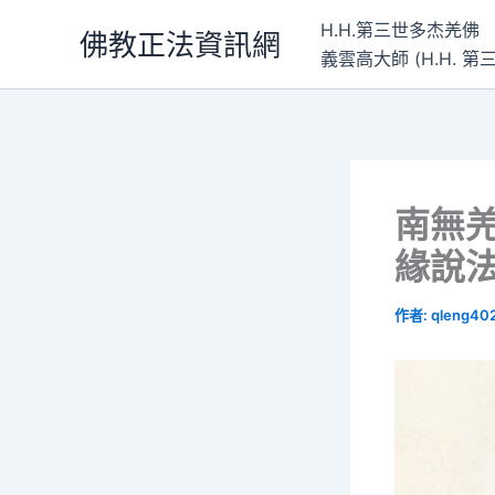
跳
H.H.第三世多杰羌佛
佛教正法資訊網
至
義雲高大師 (H.H.
主
要
內
容
南無
緣說
作者:
qleng40