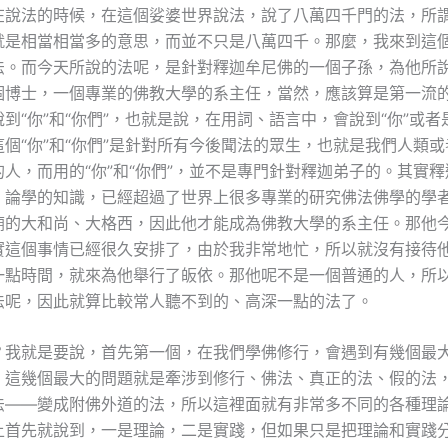
在說法的時候，在這個娑婆世界說法，說了八萬四千門的法，所
就是相當相當多的意思，而並不只是八萬四千。那麼，我來到這
法。而今天所說的法呢，是針對釋迦牟尼佛的一個子孫，為他所
個博士，一個專業的佛教大學的系主任，當然，應該算是第一流
到“你”和“你們”，也就是說，在用詞、語言中，會說到“你”或者是
個“你”和“你們”是針對所有今後聞法的眾生，也就是我們人類
人，而用的“你”和“你們”，並不是專門針對釋迦弟子的。其實
、論學的知識，已經超過了世界上很多專業的研究佛法佛學的學
廟的大和尚、大格西，因此他才能成為佛教大學的系主任。那他
實這個事情已經很久安排了，由於我非常地忙，所以就沒有接待
一點時間，就來為他舉行了皈依。那他呢不是一個普通的人，所
法呢，因此就算比較常人聽不到的、高深一點的法了。
？我就是要說，首先第一個，在我們學佛修行，會遇到有幾個最
，這幾個最大的問題就是牽涉到修行、佛法、真正的法、假的法
法——變成附佛外道的法，所以這裡面就有非常多不同的各種理
上首先就說到，一是理論，二是實踐，但如果只是把理論和實踐