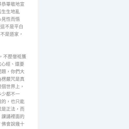
畢恭畢敬地宣
活生生地亂
心見性而悟
說這不是平白
又不是道家，
，不歷僧祗獲
唸心經、還要
問題，你們大
為楞嚴咒是真
整個世界上，
多少都不一
說的，也只能
就是正法，而
，課誦裡面的
？佛會說幾十