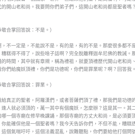
代的開山老和尚。我要問你們弟子們，這開山老和尚都是聖者嗎
恭敬合掌回答說：不是。）
啊，不一定是，不能說不是，有的是，有的不是。那麼很多都不
，糟糕得不得了，說些啥子話啊？完全脫離釋迦牟尼佛的教誡。
誦的時間，其中就有章規，稱為禮祖，就要頂禮歷代開山老和尚
說你們給魔妖頂禮，你們是功德呢，你們是罪業呢？啊？回答我
恭敬合掌回答說：罪業。）
說給真正的聖者，阿羅漢們，或者菩薩們頂了禮，那我們是功德
，逢人就必須頂的，萬一其中有個魔妖，怎麼辦？這是其一。其
給哪一個寺廟在修早晚課誦，那個寺廟的方丈大和尚，是必須要
，你能確保他是一個聖者嗎？我今天告訴你們，不但不能，糟糕
，這個氣喘吁吁，這個法義混亂，說難聽點，你們要給他打個問