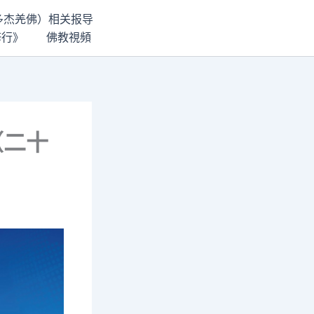
世多杰羌佛）相关报导
修行》
佛教視頻
（二十