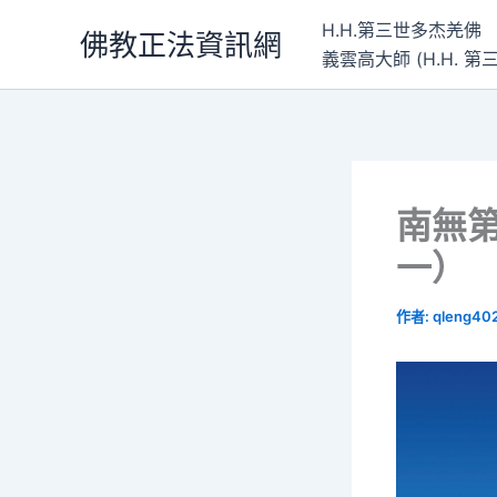
跳
H.H.第三世多杰羌佛
佛教正法資訊網
至
義雲高大師 (H.H.
主
要
內
容
南無
一）
作者:
qleng40