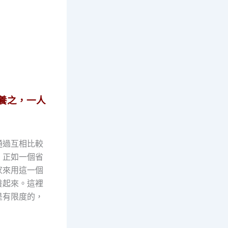
養之，一人
通過互相比較
。正如一個省
家來用這一個
養起來。這裡
是有限度的，