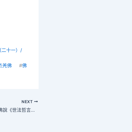
》（二十一）/
杰羌佛
#
佛
NEXT
南無第三世多杰羌佛說《世法哲言》（二十二）